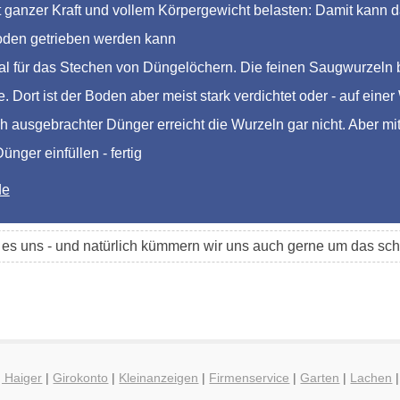
ganzer Kraft und vollem Körpergewicht belasten: Damit kann das
Boden getrieben werden kann
al für das Stechen von Düngelöchern. Die feinen Saugwurzeln 
. Dort ist der Boden aber meist stark verdichtet oder - auf eine
h ausgebrachter Dünger erreicht die Wurzeln gar nicht. Aber mi
nger einfüllen - fertig
de
t es uns - und natürlich kümmern wir uns auch gerne um das 
g Haiger
|
Girokonto
|
Kleinanzeigen
|
Firmenservice
|
Garten
|
Lachen